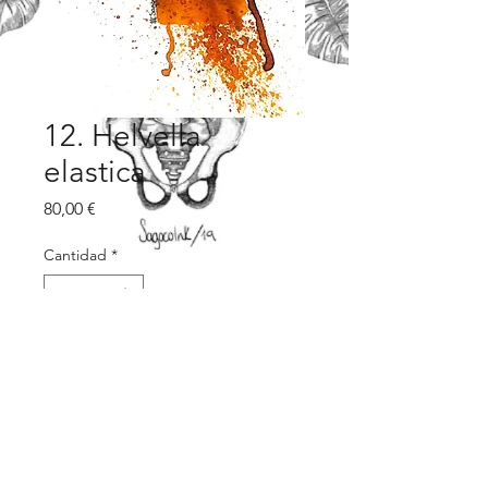
12. Helvella
elastica
Precio
80,00 €
Cantidad
*
Agregar al carrito
Tinta y acuarela sobre papel 
acuarela 300grs
19 x 13 cm